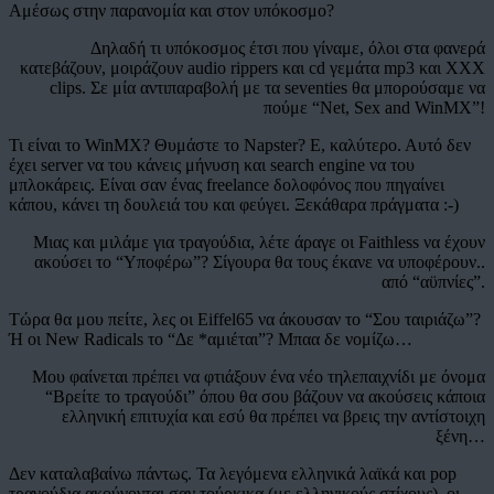
Αμέσως στην παρανομία και στον υπόκοσμο?
Δηλαδή τι υπόκοσμος έτσι που γίναμε, όλοι στα φανερά
κατεβάζουν, μοιράζουν audio rippers και cd γεμάτα mp3 και ΧΧΧ
clips. Σε μία αντιπαραβολή με τα seventies θα μπορούσαμε να
πούμε “Net, Sex and WinMX”!
Τι είναι το WinMX? Θυμάστε το Napster? Ε, καλύτερο. Αυτό δεν
έχει server να του κάνεις μήνυση και search engine να του
μπλοκάρεις. Είναι σαν ένας freelance δολοφόνος που πηγαίνει
κάπου, κάνει τη δουλειά του και φεύγει. Ξεκάθαρα πράγματα :-)
Μιας και μιλάμε για τραγούδια, λέτε άραγε οι Faithless να έχουν
ακούσει το “Υποφέρω”? Σίγουρα θα τους έκανε να υποφέρουν..
από “αϋπνίες”.
Τώρα θα μου πείτε, λες οι Eiffel65 να άκουσαν το “Σου ταιριάζω”?
Ή οι New Radicals το “Δε *αμιέται”? Μπαα δε νομίζω…
Μου φαίνεται πρέπει να φτιάξουν ένα νέο τηλεπαιχνίδι με όνομα
“Βρείτε το τραγούδι” όπου θα σου βάζουν να ακούσεις κάποια
ελληνική επιτυχία και εσύ θα πρέπει να βρεις την αντίστοιχη
ξένη…
Δεν καταλαβαίνω πάντως. Τα λεγόμενα ελληνικά λαϊκά και pop
τραγούδια ακούγονται σαν τούρκικα (με ελληνικούς στίχους), οι