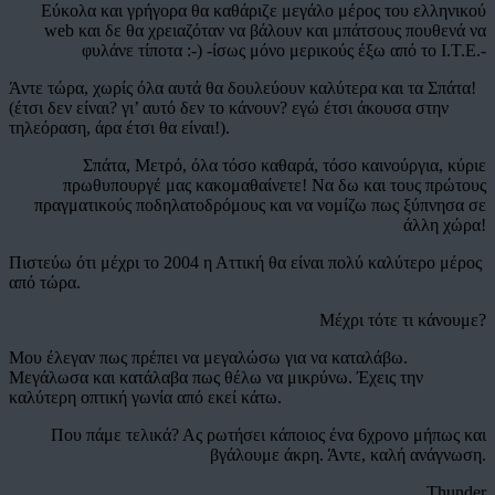
Εύκολα και γρήγορα θα καθάριζε μεγάλο μέρος του ελληνικού
web και δε θα χρειαζόταν να βάλουν και μπάτσους πουθενά να
φυλάνε τίποτα :-) -ίσως μόνο μερικούς έξω από το Ι.Τ.Ε.-
Άντε τώρα, χωρίς όλα αυτά θα δουλεύουν καλύτερα και τα Σπάτα!
(έτσι δεν είναι? γι’ αυτό δεν το κάνουν? εγώ έτσι άκουσα στην
τηλεόραση, άρα έτσι θα είναι!).
Σπάτα, Μετρό, όλα τόσο καθαρά, τόσο καινούργια, κύριε
πρωθυπουργέ μας κακομαθαίνετε! Να δω και τους πρώτους
πραγματικούς ποδηλατοδρόμους και να νομίζω πως ξύπνησα σε
άλλη χώρα!
Πιστεύω ότι μέχρι το 2004 η Αττική θα είναι πολύ καλύτερο μέρος
από τώρα.
Μέχρι τότε τι κάνουμε?
Μου έλεγαν πως πρέπει να μεγαλώσω για να καταλάβω.
Μεγάλωσα και κατάλαβα πως θέλω να μικρύνω. Έχεις την
καλύτερη οπτική γωνία από εκεί κάτω.
Που πάμε τελικά? Ας ρωτήσει κάποιος ένα 6χρονο μήπως και
βγάλουμε άκρη. Άντε, καλή ανάγνωση.
Thunder