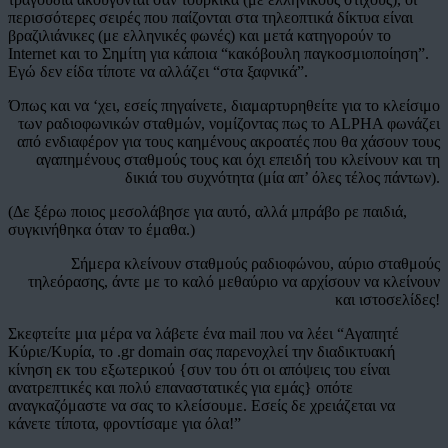
περισσότερες σειρές που παίζονται στα τηλεοπτικά δίκτυα είναι
βραζιλιάνικες (με ελληνικές φωνές) και μετά κατηγορούν το
Internet και το Σημίτη για κάποια “κακόβουλη παγκοσμιοποίηση”.
Εγώ δεν είδα τίποτε να αλλάζει “στα ξαφνικά”.
Όπως και να ‘χει, εσείς πηγαίνετε, διαμαρτυρηθείτε για το κλείσιμο
των ραδιοφωνικών σταθμών, νομίζοντας πως το ALPHA φωνάζει
από ενδιαφέρον για τους καημένους ακροατές που θα χάσουν τους
αγαπημένους σταθμούς τους και όχι επειδή του κλείνουν και τη
δικιά του συχνότητα (μία απ’ όλες τέλος πάντων).
(Δε ξέρω ποιος μεσολάβησε για αυτό, αλλά μπράβο ρε παιδιά,
συγκινήθηκα όταν το έμαθα.)
Σήμερα κλείνουν σταθμούς ραδιοφώνου, αύριο σταθμούς
τηλεόρασης, άντε με το καλό μεθαύριο να αρχίσουν να κλείνουν
και ιστοσελίδες!
Σκεφτείτε μια μέρα να λάβετε ένα mail που να λέει “Αγαπητέ
Κύριε/Κυρία, το .gr domain σας παρενοχλεί την διαδικτυακή
κίνηση εκ του εξωτερικού {συν του ότι οι απόψεις του είναι
ανατρεπτικές και πολύ επαναστατικές για εμάς} οπότε
αναγκαζόμαστε να σας το κλείσουμε. Εσείς δε χρειάζεται να
κάνετε τίποτα, φροντίσαμε για όλα!”