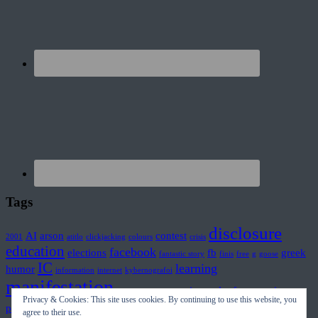
Tags
disclosure
AI
arson
contest
2001
atitlo
clickjacking
colours
crisis
education
facebook
elections
fb
greek
fantastic story
finis
free
g
goose
IC
learning
humor
information
internet
kybernografoi
manifestation
movies
mplouf
prince
misinformation
plasma
Privacy & Cookies: This site uses cookies. By continuing to use this website, you
sinc
security
synaesthesia
privacy
teaching
speech
surprise
agree to their use.