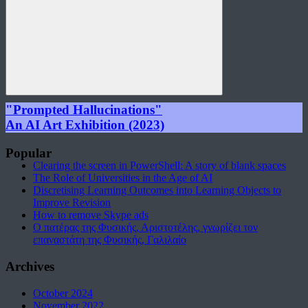
Search
"Prompted Hallucinations"
An AI Art Exhibition (2023)
Popular
Clearing the screen in PowerShell: A story of blank spaces
The Role of Universities in the Age of AI
Discretising Learning Outcomes into Learning Objects to
Improve Revision
How to remove Skype ads
Ο πατέρας της Φυσικής, Αριστοτέλης, γνωρίζει τον
επαναστάτη της Φυσικής, Γαλιλαίο
Archives
October 2024
November 2022