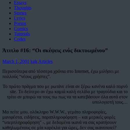
Essays
Thoughts
Stories
Lyrics
Poems
Comics
Tutorials
Codes
Άτιτλο #16: “Οι σκέψεις ενός δικτυωμένου”
March 1, 2001
kgk
Articles
Περισσότερα από τέσσερα χρόνια στο Internet, έχω μιλήσει με
πολλούς “νέους χρήστες”.
Το πρώτο πράγμα που με ρωτάνε είναι αν ξέρω κανένα καλό πορνό
site. Το δεύτερο αν έχω καμιά καλή σελίδα με τραγούδια και το
τρίτο αν μπορώ να τους πω πως να τα κατεβάσουν όλα αυτά στον
υπολογιστή τους…
Μα πείτε μου, ολόκληρο W.W.W., γεμάτο πληροφορίες,
μανιφέστα, ειδήσεις, παραπληροφόρηση – και μερικές φορές
“υπερπληροφόρηση” -, με δεδομένα ικανά να σας κρατήσουν
καθηλωμένους σε μία καρέκλα για ώρες, δεν σας ικανοποιεί?