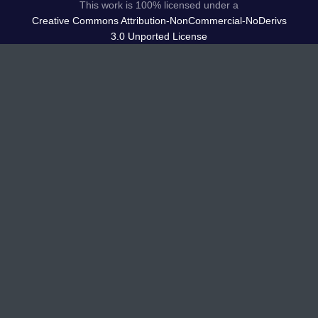
This work is 100% licensed under a
Creative Commons Attribution-NonCommercial-NoDerivs
3.0 Unported License