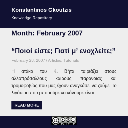
Konstantinos Gkoutzis
MENU
Knowledge Repository
Skip
Month:
February 2007
to
content
“Ποιοί είστε; Γιατί μ’ ενοχλείτε;”
February 28, 2007
kgk
Articles
,
Tutorials
Η ατάκα του Κ. Βήτα ταιριάζει στους
αλλοπρόσαλλους καιρούς παράνοιας και
τρομοφοβίας που μας έχουν αναγκάσει να ζούμε. Το
λιγότερο που μπορούμε να κάνουμε είναι
READ MORE