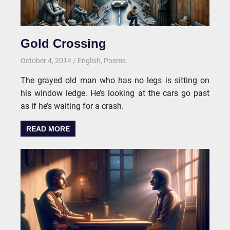
Gold Crossing
October 4, 2014
kgk
English
,
Poems
The grayed old man who has no legs is sitting on
his window ledge. He’s looking at the cars go past
as if he’s waiting for a crash.
READ MORE