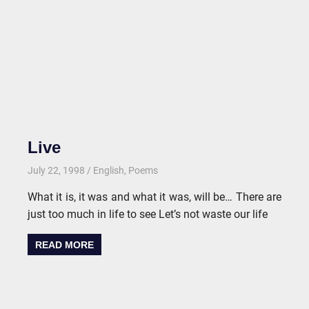
Live
July 22, 1998
kgk
English
,
Poems
What it is, it was and what it was, will be… There are
just too much in life to see Let’s not waste our life
READ MORE