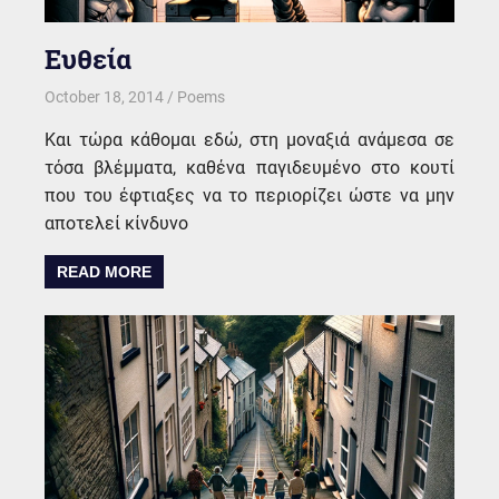
Ευθεία
October 18, 2014
kgk
Poems
Και τώρα κάθομαι εδώ, στη μοναξιά ανάμεσα σε
τόσα βλέμματα, καθένα παγιδευμένο στο κουτί
που του έφτιαξες να το περιορίζει ώστε να μην
αποτελεί κίνδυνο
READ MORE