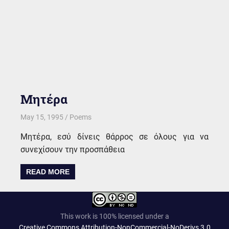
Μητέρα
May 15, 1995
kgk
Poems
Μητέρα, εσύ δίνεις θάρρος σε όλους για να
συνεχίσουν την προσπάθεια
READ MORE
This work is 100% licensed under a
Creative Commons Attribution-NonCommercial-NoDerivs 3.0