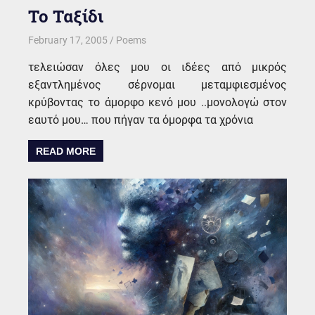
Το Ταξίδι
February 17, 2005
kgk
Poems
τελειώσαν όλες μου οι ιδέες από μικρός
εξαντλημένος σέρνομαι μεταμφιεσμένος
κρύβοντας το άμορφο κενό μου ..μονολογώ στον
εαυτό μου… που πήγαν τα όμορφα τα χρόνια
READ MORE