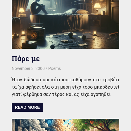
Πάρε με
November 3, 2000
kgk
Poems
Ήταν δώδεκα και κάτι και καθόμουν στο κρεβάτι
τα ‘χα αφήσει όλα στη μέση είχα τόσο μπερδευτεί
γιατί φέρθηκα σαν τέρας και ας είχα αγαπηθεί
READ MORE