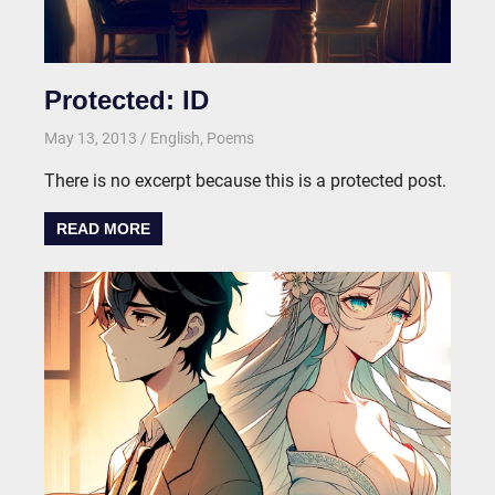
Protected: ID
May 13, 2013
kgk
English
,
Poems
There is no excerpt because this is a protected post.
READ MORE