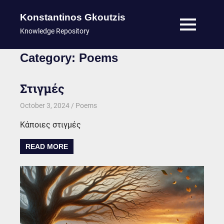
Konstantinos Gkoutzis
MENU
Knowledge Repository
Skip
Category:
Poems
to
content
Στιγμές
October 3, 2024
kgk
Poems
Κάποιες στιγμές
READ MORE