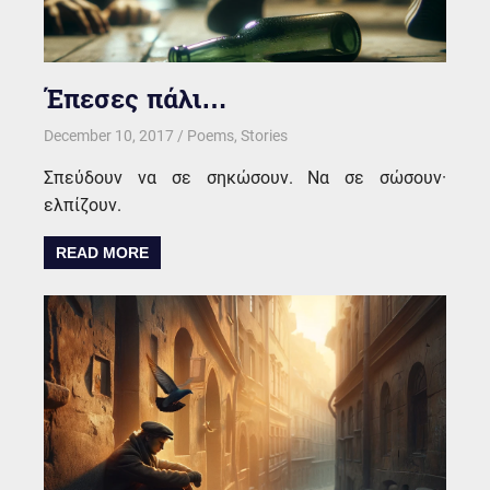
Έπεσες πάλι…
December 10, 2017
kgk
Poems
,
Stories
Σπεύδουν να σε σηκώσουν. Να σε σώσουν·
ελπίζουν.
READ MORE