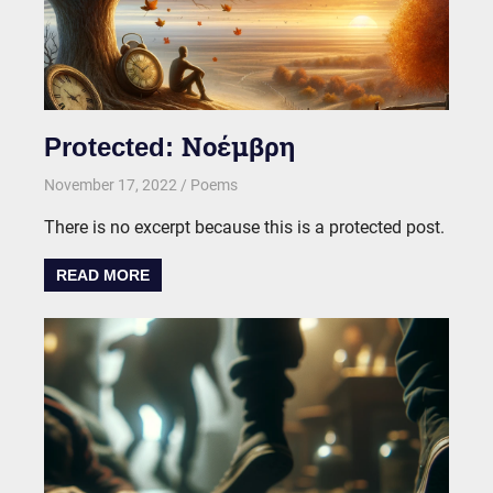
Protected: Νοέμβρη
November 17, 2022
kgk
Poems
There is no excerpt because this is a protected post.
READ MORE