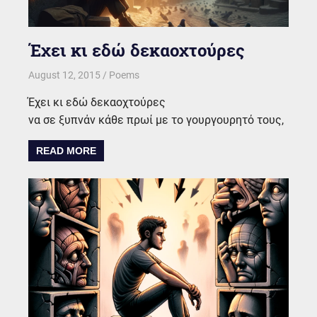
Έχει κι εδώ δεκαοχτούρες
August 12, 2015
kgk
Poems
Έχει κι εδώ δεκαοχτούρες
να σε ξυπνάν κάθε πρωί με το γουργουρητό τους,
READ MORE