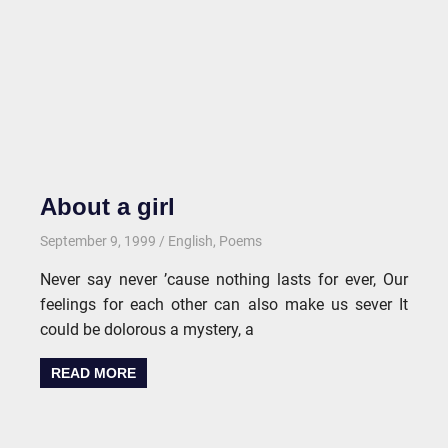
About a girl
September 9, 1999
kgk
English
,
Poems
Never say never ’cause nothing lasts for ever, Our
feelings for each other can also make us sever It
could be dolorous a mystery, a
READ MORE