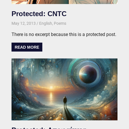
Protected: CNTC
May 12, 2013
kgk
English
,
Poems
There is no excerpt because this is a protected post.
READ MORE