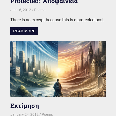
Protected: Αποφαίνεια
June 6, 2012
kgk
Poems
There is no excerpt because this is a protected post.
READ MORE
Εκτίμηση
January 24, 2012
kgk
Poems