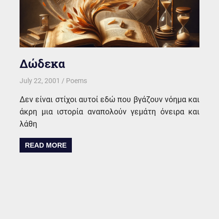
Δώδεκα
July 22, 2001
kgk
Poems
Δεν είναι στίχοι αυτοί εδώ που βγάζουν νόημα και
άκρη μια ιστορία αναπολούν γεμάτη όνειρα και
λάθη
READ MORE