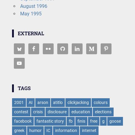
August 1996
May 1995
EXTERNAL
TAGS
2001
AI
arson
atitlo
clickjacking
colours
contest
crisis
disclosure
education
elections
facebook
fantastic story
fb
finis
free
g
goose
greek
humor
IC
information
internet