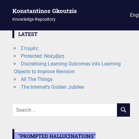
Konstantinos Gkoutzis
Eng
Knowledge Repository
Skip
LATEST
to
Στιγμές
content
Protected: Νοέμβρη
Discretising Learning Outcomes into Learning
Objects to Improve Revision
All The Things
The Internet’s Golden Jubilee
Search
SEARCH
for:
"PROMPTED HALLUCINATIONS"