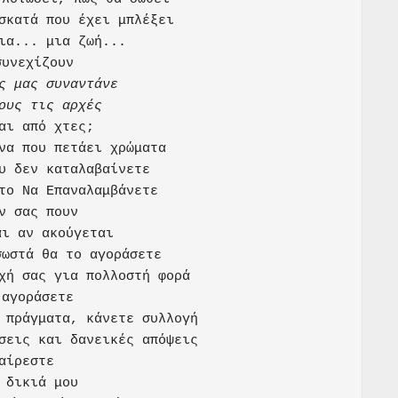
σκατά που έχει μπλέξει

ια... μια ζωή...

ς μας συναντάνε

ους τις αρχές
αι από χτες;

να που πετάει χρώματα

υ δεν καταλαβαίνετε

το Να Επαναλαμβάνετε

ν σας πουν

ι αν ακούγεται

ωστά θα το αγοράσετε

χή σας για πολλοστή φορά

αγοράσετε

 πράγματα, κάνετε συλλογή

σεις και δανεικές απόψεις

αίρεστε

 δικιά μου
