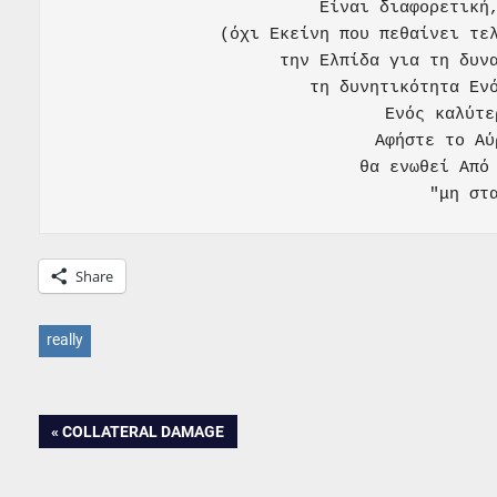
Είναι διαφορετική,
(όχι Εκείνη που πεθαίνει τελ
την Ελπίδα για τη δυνα
τη δυνητικότητα Ενό
Ενός καλύτε
Αφήστε το Αύ
θα ενωθεί Από 
"μη στ
Share
really
Post
PREVIOUS
COLLATERAL DAMAGE
POST:
navigation