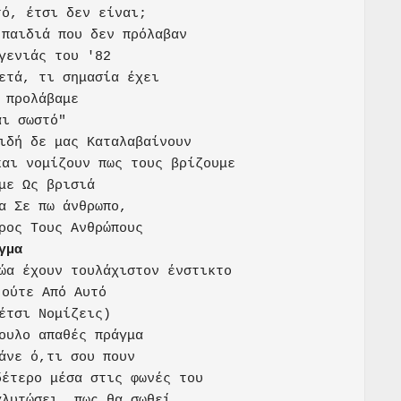
ό, έτσι δεν είναι;

παιδιά που δεν πρόλαβαν

γενιάς του '82

ετά, τι σημασία έχει

 προλάβαμε

ι σωστό"

ιδή δε μας Καταλαβαίνουν

αι νομίζουν πως τους βρίζουμε

με Ως βρισιά

α Σε πω άνθρωπο,

γμα
ώα έχουν τουλάχιστον ένστικτο

ούτε Από Αυτό

έτσι Νομίζεις)

ουλο απαθές πράγμα

άνε ό,τι σου πουν

έτερο μέσα στις φωνές του

λυτώσει, πως θα σωθεί
