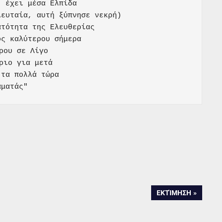
 έχει μέσα Ελπίδα

ευταία, αυτή ξύπνησε νεκρή)

τότητα της Ελευθερίας

ς καλύτερου σήμερα

ρου σε Λίγο

ριο για μετά

τα πολλά τώρα

αματάς"
NEXT
ΕΚΤΊΜΗΣΗ
POST: