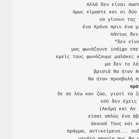
Αλλά δεν είναι σωστ
όμως είμαστε και οι δύο 
να γίνουν της 
ένα Χρόνο πριν ένα μ
πάντως δεν
"δεν είνα
μας φωνάζουνε indigo επε
εμείς τους φωνάζουμε μαλάκες κ
μα δεν το λέ
βρισιά θα ήταν Ν
πρά
δε σε λέω καν ζώο, γιατί τα ζ
εσύ δεν έχεις 
(Ακόμη και Αν 
είσαι απλώς ένα άβ
άκουσέ Τους και κ
πράγμα, αντικείμενο... ουδ
γεμάτο απορία πως θα γ