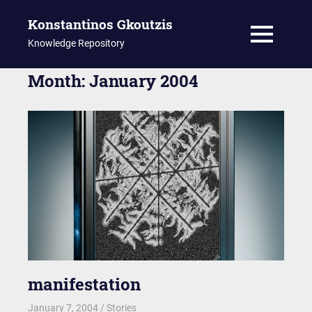
Konstantinos Gkoutzis
MENU
Knowledge Repository
Skip
Month:
January 2004
to
content
manifestation
January 7, 2004
kgk
Stories