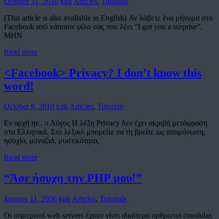
October 31, 2010
kgk
Articles
,
Tutorials
(This article is also available in English) Αν λάβετε ένα μήνυμα στο
Facebook από κάποιον φίλο σας που λέει “I got you a surprise”,
ΜΗΝ
Read more
<Facebook> Privacy? I don’t know this
word!
October 8, 2010
kgk
Articles
,
Tutorials
Εν αρχή ην.. ο Λόγος Η λέξη Privacy δεν έχει ακριβή μετάφραση
στα Ελληνικά. Στο λεξικό μπορείτε να τη βρείτε ως απομόνωση,
ησυχία, μοναξιά, μυστικότητα,
Read more
“Άσε ήσυχη την PHP μου!”
January 11, 2006
kgk
Articles
,
Tutorials
Οι σημερινοί web servers έχουν γίνει ιδιαίτερα αρθρωτοί (modular,