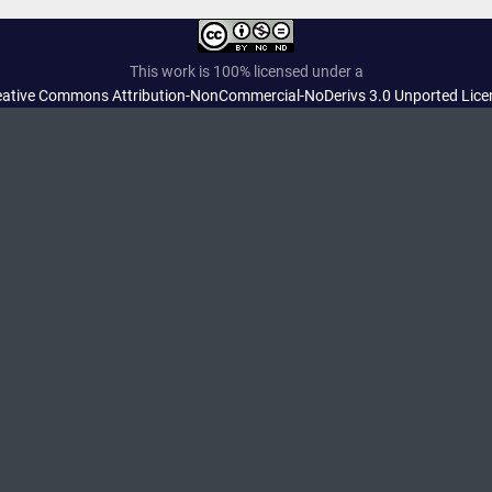
This work is 100% licensed under a
eative Commons Attribution-NonCommercial-NoDerivs 3.0 Unported Lice