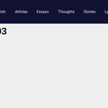
lish
Articles
Essays
Thoughts
Stories
Ly
03