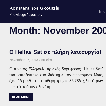
Konstantinos Gkoutzis
Eng
Knowledge Repository
Skip
Month:
November 20
to
content
Ο Hellas Sat σε πλήρη λειτουργία!
November 17, 2003
kgk
Articles
Ο πρώτος Ελληνο-Κυπριακός δορυφόρος “Hellas Sat”
που εκτοξεύτηκε στο διάστημα τον περασμένο Μάιο,
έχει ήδη τεθεί σε σταθερή τροχιά 35.786 χιλιομέτρων
μακριά από τον πλανήτη
READ MORE