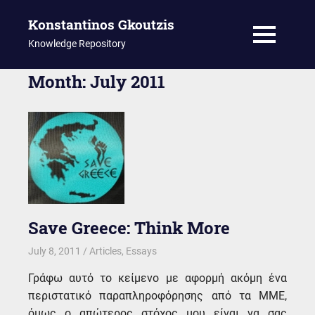
Konstantinos Gkoutzis
MENU
Knowledge Repository
Skip
Month:
July 2011
to
content
Save Greece: Think More
July 8, 2011
kgk
Articles
,
Essays
Γράφω αυτό το κείμενο με αφορμή ακόμη ένα
περιστατικό παραπληροφόρησης από τα ΜΜΕ,
όμως ο απώτερος στόχος μου είναι να σας