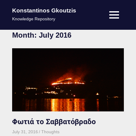
Konstantinos Gkoutzis
MENU
Knowledge Repository
Skip
Month:
July 2016
to
content
Φωτιά το Σαββατόβραδο
July 31, 2016
kgk
Thoughts