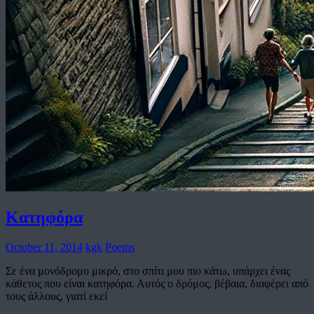
Κατηφόρα
October 11, 2014
kgk
Poems
Σε ένα μονόδρομο μικρό, στο σπίτι μου πιο κάτω, υπάρχει ένας
κάθετος που είναι κατηφόρα. Αυτός ο δρόμος, βέβαια, διαφέρει από
τους άλλους, γιατί εκεί