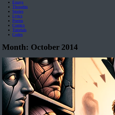
Essays
Thoughts
Stories
Lyrics
Poems
Comics
Tutorials
Codes
Month:
October 2014