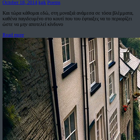
October 18, 2014
kgk
Poems
Και τώρα κάθομαι εδώ, στη μοναξιά ανάμεσα σε τόσα βλέμματα,
καθένα παγιδευμένο στο κουτί που του έφτιαξες να το περιορίζει
ώστε να μην αποτελεί κίνδυνο
Read more