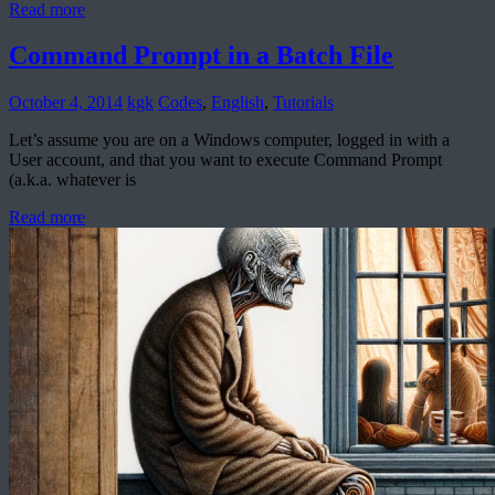
Read more
Command Prompt in a Batch File
October 4, 2014
kgk
Codes
,
English
,
Tutorials
Let’s assume you are on a Windows computer, logged in with a
User account, and that you want to execute Command Prompt
(a.k.a. whatever is
Read more