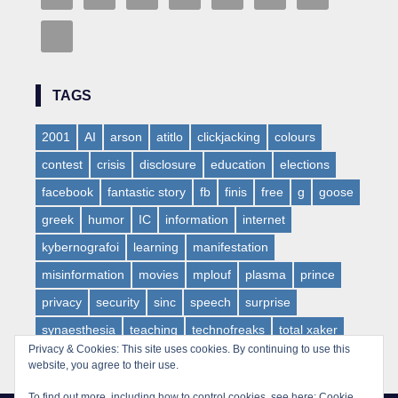
TAGS
2001
AI
arson
atitlo
clickjacking
colours
contest
crisis
disclosure
education
elections
facebook
fantastic story
fb
finis
free
g
goose
greek
humor
IC
information
internet
kybernografoi
learning
manifestation
misinformation
movies
mplouf
plasma
prince
privacy
security
sinc
speech
surprise
synaesthesia
teaching
technofreaks
total xaker
Privacy & Cookies: This site uses cookies. By continuing to use this
tv
virus
web
websloth
wow
website, you agree to their use.
To find out more, including how to control cookies, see here:
Cookie