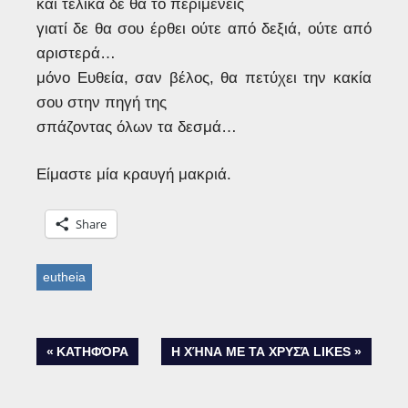
και τελικά δε θα το περιμένεις
γιατί δε θα σου έρθει ούτε από δεξιά, ούτε από
αριστερά…
μόνο Ευθεία, σαν βέλος, θα πετύχει την κακία
σου στην πηγή της
σπάζοντας όλων τα δεσμά…
Είμαστε μία κραυγή μακριά.
Share
eutheia
Post
PREVIOUS
NEXT
ΚΑΤΗΦΌΡΑ
Η ΧΉΝΑ ΜΕ ΤΑ ΧΡΥΣΆ LIKES
POST:
POST:
navigation