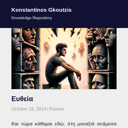
Konstantinos Gkoutzis
MENU
Knowledge Repository
Skip
to
content
Ευθεία
October 18, 2014
kgk
Poems
Και τώρα κάθομαι εδώ, στη μοναξιά ανάμεσα