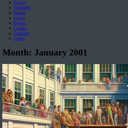
Essays
Thoughts
Stories
Lyrics
Poems
Comics
Tutorials
Codes
Month:
January 2001