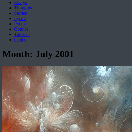
Essays
Thoughts
Stories
Lyrics
Poems
Comics
Tutorials
Codes
Month:
July 2001