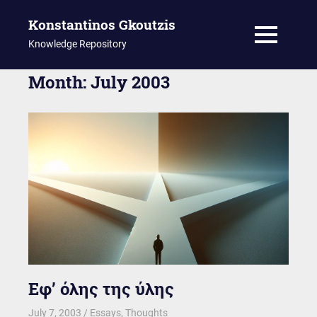
Konstantinos Gkoutzis
MENU
Knowledge Repository
Skip
Month:
July 2003
to
content
Εφ’ όλης της ύλης
July 7, 2003
kgk
Essays
,
Thoughts