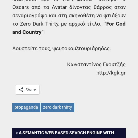
Oscars από το Avatar δίνοντας θάρρος στον
σεναριογράφο και στη σκηνοθέτη να φτιάξουν
το Zero Dark Thirty, με αρχικό τίτλο.. “
For God
and Country
“!
Λουστείτε τους, ψευτοκουλτουριάρηδες.
Κωνσταντίνος Γκουτζής
http://kgk.gr
Share
propaganda
zero dark thirty
Post
PREVIOUS
A SEMANTIC WEB BASED SEARCH ENGINE WITH