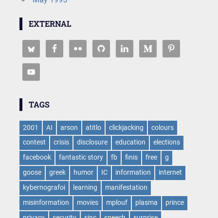
EXTERNAL
TAGS
2001
AI
arson
atitlo
clickjacking
colours
contest
crisis
disclosure
education
elections
facebook
fantastic story
fb
finis
free
g
goose
greek
humor
IC
information
internet
kybernografoi
learning
manifestation
misinformation
movies
mplouf
plasma
prince
privacy
security
sinc
speech
surprise