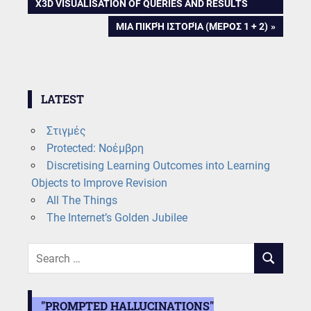
POST:
X3D VISUALISATION OF QUERIES AND RESULTS
navigation
NEXT
ΜΙΑ ΠΙΚΡΉ ΙΣΤΟΡΊΑ (ΜΈΡΟΣ 1 + 2)
POST:
LATEST
Στιγμές
Protected: Νοέμβρη
Discretising Learning Outcomes into Learning
Objects to Improve Revision
All The Things
The Internet’s Golden Jubilee
Search
SEARCH
for:
"PROMPTED HALLUCINATIONS"