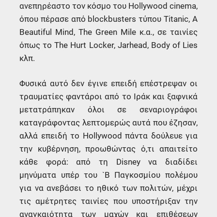
ανεπηρέαστο τον κόσμο του Hollywood cinema,
όπου πέρασε από blockbusters τύπου Titanic, A
Beautiful Mind, The Green Mile κ.α., σε ταινίες
όπως το The Hurt Locker, Jarhead, Body of Lies
κλπ.
Φυσικά αυτό δεν έγινε επειδή επέστρεψαν οι
τραυματίες φαντάροι από το Ιράκ και ξαφνικά
μετατράπηκαν όλοι σε σεναριογράφοι
καταγράφοντας λεπτομερώς αυτά που έζησαν,
αλλά επειδή το Hollywood πάντα δούλευε για
την κυβέρνηση, προωθώντας ό,τι απαιτείτο
κάθε φορά: από τη Disney να διαδίδει
μηνύματα υπέρ του `Β Παγκοσμίου πολέμου
για να ανεβάσει το ηθικό των πολιτών, μέχρι
τις αμέτρητες ταινίες που υποστήριξαν την
αναγκαιότητα των μαχών και επιθέσεων