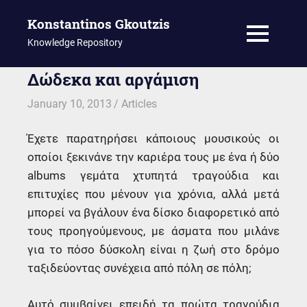
Konstantinos Gkoutzis
MENU
Knowledge Repository
Skip
Δώδεκα και αργάμιση
to
January 10, 2013
kgk
Articles
content
Έχετε παρατηρήσει κάποιους μουσικούς οι
οποίοι ξεκινάνε την καριέρα τους με ένα ή δύο
albums γεμάτα χτυπητά τραγούδια και
επιτυχίες που μένουν για χρόνια, αλλά μετά
μπορεί να βγάλουν ένα δίσκο διαφορετικό από
τους προηγούμενους, με άσματα που μιλάνε
για το πόσο δύσκολη είναι η ζωή στο δρόμο
ταξιδεύοντας συνέχεια από πόλη σε πόλη;
Αυτό συμβαίνει επειδή τα πρώτα τραγούδια