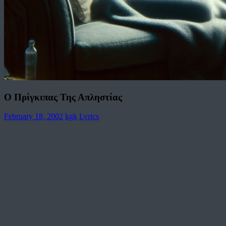
Ο Πρίγκιπας Της Απληστίας
February 18, 2002
kgk
Lyrics