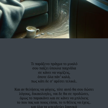
Τι παράξενο πράγμα το μυαλό
σου παίζει ύπουλα παιχνίδια
σε κάνει να νομίζεις,
όποτε όλα πάν’ καλά,
πως κάτι δε σ’ αρέσει τελικά..
Και αν θελήσεις να φύγεις, τότε αυτό θα σου δώσει
λόγους, δικαιολογίες, ναι δε θα σε προδώσει,
όμως το παρακάνει και σε κάνει να μπλέκεις
το που πας και ποιος είσαι, το τι θέλεις να έχεις..
και όλα τα μπερδεύει ξαφνικά