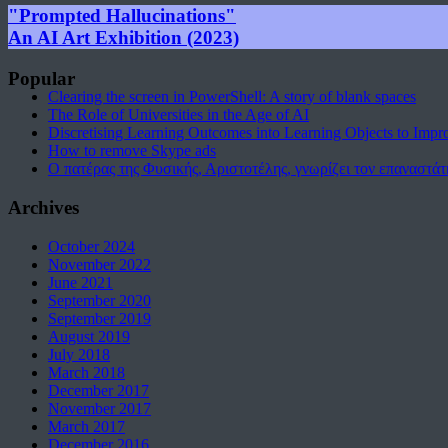
"Prompted Hallucinations"
An AI Art Exhibition (2023)
Popular
Clearing the screen in PowerShell: A story of blank spaces
The Role of Universities in the Age of AI
Discretising Learning Outcomes into Learning Objects to Impr
How to remove Skype ads
Ο πατέρας της Φυσικής, Αριστοτέλης, γνωρίζει τον επαναστάτ
Archives
October 2024
November 2022
June 2021
September 2020
September 2019
August 2019
July 2018
March 2018
December 2017
November 2017
March 2017
December 2016