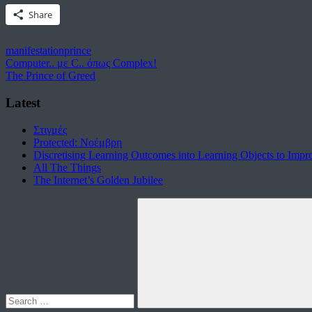
Share
manifestation
prince
Post
Previous
Computer.. με C.. όπως Complex!
Post:
Next
The Prince of Greed
navigation
Post:
Latest
Στιγμές
Protected: Νοέμβρη
Discretising Learning Outcomes into Learning Objects to Impr
All The Things
The Internet’s Golden Jubilee
Search
for:
Search