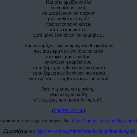
Και τότε αρχίζουνε όλα
να γυρίζουν πολύ,
σε μπερδεύουν σε τρέχουν
μην καθίσεις στιγμή!
πρέπει πάντα να κάνεις
κάτι να κουραστείς
γιατί μόνο έτσι πλέον θα κοιμηθείς..
Και αν νομίζεις πως τα πράγματα θα φτιάξουν
πως μια μέρα θα είναι όλα πιο καλά
τότε φίλε μου φυλάξου,
αν αντέχει η καρδιά σου,
να το ξέρεις πως θα γίνουν πιο σκατά
να το ξέρεις πως θα γίνουν πιο σκατά
να το ξέρεις… πως θα γίνουν.. πιο σκατά
Γιατί ο έρωτας και η αγάπη..
είναι όλα μια απάτη
σ’ ένα μέρος που τίποτα δεν κρατά!..
(
English version
)
ελοποίηση των στίχων υπάρχει εδώ:
https://soundcloud.com/kgk/muzi
(Εμφανίζεται στο
http://www.isee.gr/manifestation/manifestation.pdf
)