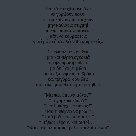
Και τότε αρχίζουνε όλα
να γυρίζουν πολύ,
σε τρελαίνουν σε τρέχουν
μην καθίσεις στιγμή!
πρέπει πάντα να κάνεις
κάτι να κουραστείς
γιατί μόνο έτσι πλέον θα κοιμηθείς..
Σε ένα άδειο κρεβάτι
μια κουβέρτα αγκαλιά
η τηλεόραση παίζει
μα δε βγάζει μιλιά
και αν ξυπνήσεις το βράδυ
και τριγύρω σου δεις
τότε φίλε μου θα τρομοκρατηθείς
“Μα πώς έμεινα μόνος?”
“Τι γυρεύω εδώ??”
“Γιατί υπάρχει ο πόνος?”
“Μα τι ψάχνω να βρω?”
“Πού βαδίζει ο κόσμος??”
“-μήπως ξέρουν και αυτοί…-”
“Και είναι όλοι τους τρελοί τρελοί τρελοί”