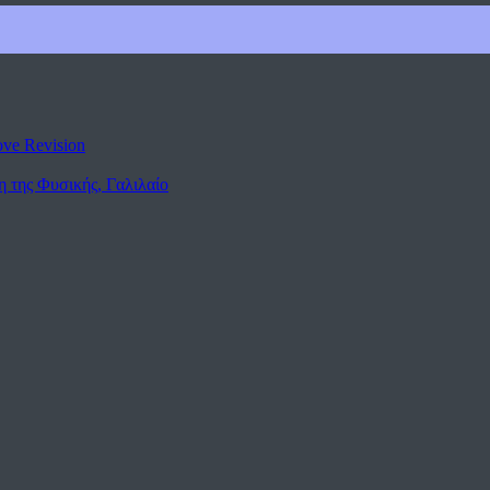
ove Revision
η της Φυσικής, Γαλιλαίο